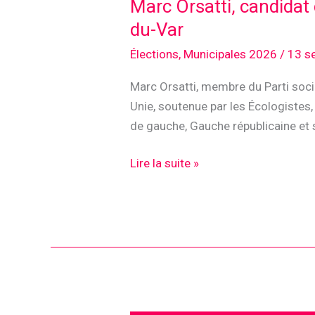
Marc Orsatti, candidat
du-Var
Élections
,
Municipales 2026
/
13 s
Marc Orsatti, membre du Parti soci
Unie, soutenue par les Écologistes, 
de gauche, Gauche républicaine et s
Marc
Lire la suite »
Orsatti,
candidat
de
la
Gauche
à
Saint-