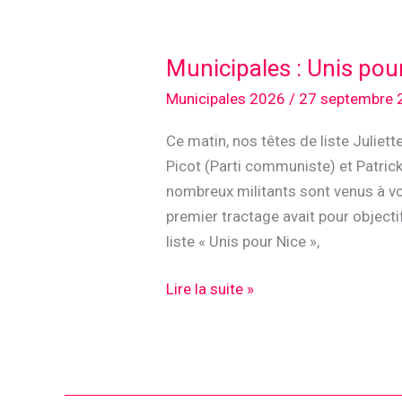
Municipales : Unis pou
Municipales 2026
/
27 septembre 
Ce matin, nos têtes de liste Juliet
Picot (Parti communiste) et Patrick
nombreux militants sont venus à vo
premier tractage avait pour objecti
liste « Unis pour Nice »,
Municipales
Lire la suite »
:
Unis
pour
Nice