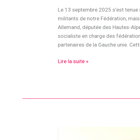
Le 13 septembre 2025 s’est tenue 
militants de notre Fédération, mai
Allemand, députée des Hautes-Alpes
socialiste en charge des fédératio
partenaires de la Gauche unie. Cett
Réunion
Lire la suite »
de
rentrée
du
PS06