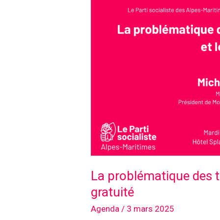
Laurent-
du-
Var
La problématique des 
gratuité
Agenda
/
3 mars 2025