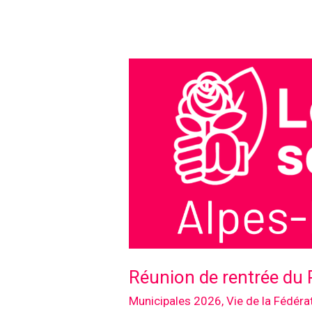
à
votre
rencontre
Réunion de rentrée du
Municipales 2026
,
Vie de la Fédéra