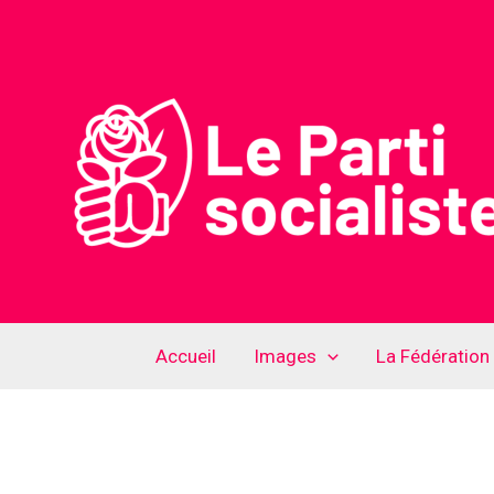
Aller
au
contenu
Accueil
Images
La Fédération