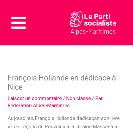
Aller
au
contenu
Main
Menu
François Hollande en dédicace à
Nice
Laisser un commentaire
/
Non classé
/ Par
Fédération Alpes-Maritimes
Aujourd’hui, François Hollande dédicaçait son livre
« Les Leçons du Pouvoir » à la librairie Masséna à