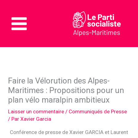
Aller
au
contenu
Main
Menu
Faire la Vélorution des Alpes-
Maritimes : Propositions pour un
plan vélo maralpin ambitieux
Laisser un commentaire
/
Communiqués de Presse
/ Par
Xavier Garcia
Conférence de presse de Xavier GARCIA et Laurent