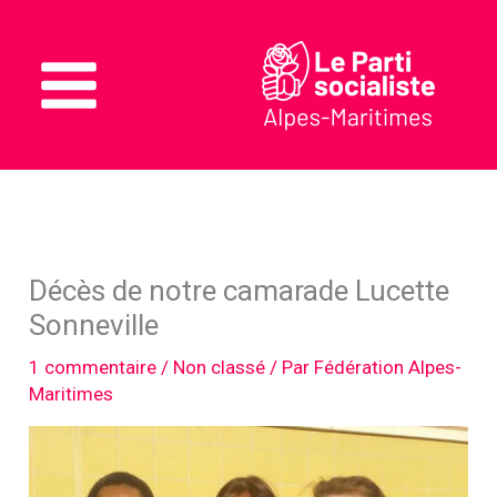
Aller
au
contenu
Main
Menu
Décès de notre camarade Lucette
Sonneville
1 commentaire
/
Non classé
/ Par
Fédération Alpes-
Maritimes