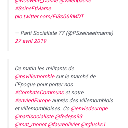
@Nouvelle_Donne
@valenpache
#SeineEtMarne
pic.twitter.com/EISs069MDT
— Parti Socialiste 77 (@PSseineetmarne)
27 avril 2019
Ce matin les militants de
@psvillemomble
sur le marché de
l’Epoque pour porter nos
#CombatsCommuns
et notre
#enviedEurope
auprès des villemomblois
et villemombloises. Cc
@enviedeurope
@partisocialiste
@fedeps93
@mat_monot
@faureolivier
@rglucks1