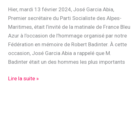
Hier, mardi 13 février 2024, José Garcia Abia,
Premier secrétaire du Parti Socialiste des Alpes-
Maritimes, était l’invité de la matinale de France Bleu
Azur à l’occasion de l’hommage organisé par notre
Fédération en mémoire de Robert Badinter. À cette
occasion, José Garcia Abia a rappelé que M.
Badinter était un des hommes les plus importants
José
Lire la suite »
Garcia
Abia
invité
de
France
Bleu
Azur